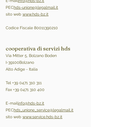
E-mail
info@hds-bz.it
PEC
hds-unione@legalmail.it
sito web
www.hds-bz.it
Codice Fiscale 80011390210
cooperativa di servizi hds
Via Mitter 5, Bolzano Boden
I-39100Bolzano
Alto Adige - Italia
Tel +39 0471 310 311
Fax +39 0471 310 400
E-mail
info@hds-bz.it
PEC
hds_unione_service@legalmail.it
sito web
www.service.hds-bz.it